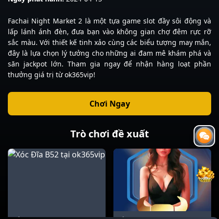
Fachai Night Market 2 là một tựa game slot đầy sôi động và
lấp lánh ánh đèn, đưa bạn vào không gian chợ đêm rực rỡ
sắc màu. Với thiết kế tinh xảo cùng các biểu tượng may mắn,
đây là lựa chọn lý tưởng cho những ai đam mê khám phá và
săn jackpot lớn. Tham gia ngay để nhận hàng loạt phần
thưởng giá trị từ ok365vip!
Chơi Ngay
Trò chơi đề xuất