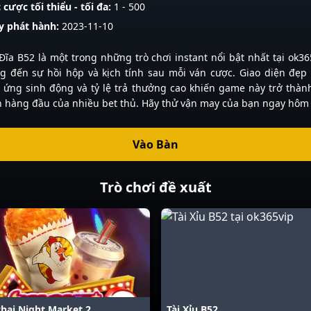
cược tối thiểu - tối đa:
1 - 500
y phát hành:
2023-11-10
Đĩa B52 là một trong những trò chơi instant nổi bật nhất tại ok36
 đến sự hồi hộp và kịch tính sau mỗi ván cược. Giao diện đẹp
 ứng sinh động và tỷ lệ trả thưởng cao khiến game này trở thàn
 hàng đầu của nhiều bet thủ. Hãy thử vận may của bạn ngay hôm
Vào Bàn
Trò chơi đề xuất
hai Night Market 2
Tài Xỉu B52