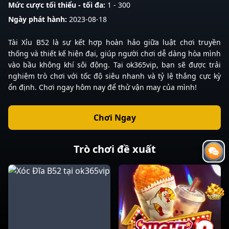
Mức cược tối thiểu - tối đa:
1 - 300
Ngày phát hành:
2023-08-18
Tài Xỉu B52 là sự kết hợp hoàn hảo giữa luật chơi truyền
thống và thiết kế hiện đại, giúp người chơi dễ dàng hòa mình
vào bầu không khí sôi động. Tại ok365vip, bạn sẽ được trải
nghiệm trò chơi với tốc độ siêu nhanh và tỷ lệ thắng cực kỳ
ổn định. Chơi ngay hôm nay để thử vận may của mình!
Chơi Ngay
Trò chơi đề xuất